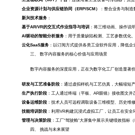
企业资源计划与供应链协同（ERP/SCM）
：整合业务与制造
新兴技术服务
：
基于AR/VR的交互式作业指导与培训
：将三维动画、操作说
AI驱动的智能分析服务
：用于质量缺陷检测、工艺参数优化
云化SaaS服务
：以订阅方式提供各类工业软件应用，降低企
三、 数字内容服务的核心价值与应用场景
数字内容服务的深度应用，正在为数字化工厂创造显著
研发与工艺准备阶段
：通过虚拟样机与工艺仿真，大幅缩短
生产执行阶段
：工人通过终端（平板、AR眼镜）接收图文并
设备运维阶段
：技术人员可远程调取设备三维模型、历史维修
技能培训阶段
：利用VR构建沉浸式虚拟工厂，让员工在安全
管理与决策阶段
：工厂“驾驶舱”大屏集中展示关键绩效指标
四、 挑战与未来展望