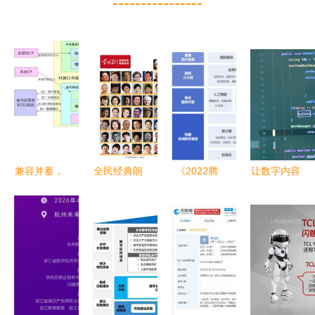
----------------
兼容并蓄，
全民经典朗
《2022腾
让数字内容
大数据时代
读范本 数
讯云传媒行
被平等获取
IPTV服务
字时代的精
业数字化白
Android开
系统解决方
神食粮库
皮书》发布
发者故事中
案探索
开启全域数
的包容性探
字新纪元与
索
数字内容服