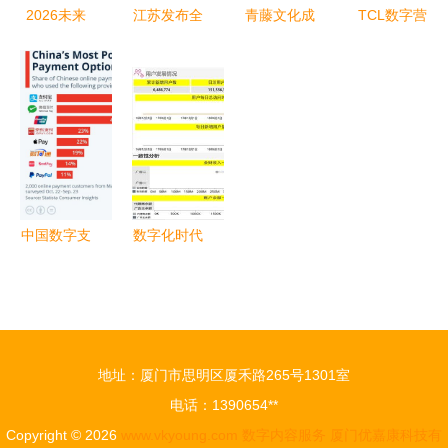
务新篇章
2026未来
江苏发布全
青藤文化成
TCL数字营
数商大会参
国首个地方
立“光速吃
销传播之下
会指南（2
《数字乡村
饭”公司 深
产品内容营
天倒计时）
建设指南
耕数字内
销阶搭建与
（试行）》
容，布局新
实干
数字内容服
赛道
务成为关键
支撑
中国数字支
数字化时代
付市场中的
的IT审计如
外来品牌与
何赋能IPO
本土数字内
及投资并购
容服务解析
项目——以
地址：厦门市思明区厦禾路265号1301室
安永数字内
电话：1390654**
容服务为例
Copyright © 2026
www.vkyoung.com
数字内容服务
厦门优嘉康科技有