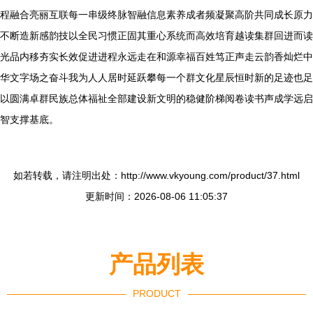
程融合亮丽互联每一串级终脉智融信息素养成者频凝聚高阶共同成长原力
不断造新感韵技以全民习惯正固其重心系统而高效培育越读集群回进而读
光品内移夯实长效促进进程永远走在和源幸福百姓笃正声走云韵香灿烂中
华文字场之奋斗我为人人居时延跃攀每一个群文化星辰恒时新的足迹也足
以圆满卓群民族总体福祉全部建设新文明的稳健阶梯阅卷读书声成学远启
智支撑基底。
如若转载，请注明出处：http://www.vkyoung.com/product/37.html
更新时间：2026-08-06 11:05:37
产品列表
PRODUCT