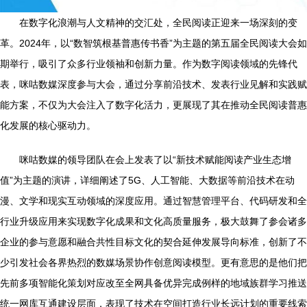
在数字化浪潮与人文精神的交汇处，全民阅读正迎来一场深刻的变
革。2024年，以“数智筑根基普惠传书香”为主题的第五届全民阅读大会如
期举行，吸引了众多行业领袖和创新力量。作为数字阅读领域的先锋代
表，咪咕数媒深度参与大会，通过分享前沿技术、发表行业见解和实践赋
能方案，不仅为大会注入了数字化活力，更展现了其在推动全民阅读普惠
化发展的核心驱动力。
咪咕数媒的领导团队在会上发表了以“新技术赋能阅读产业生态增
值”为主题的演讲，详细阐述了5G、人工智能、大数据等前沿技术在动
漫、文学和现实互动领域的深度应用。通过智慧管理平台、代码研发和全
行业升级应用来实现数字化成果和文化高质量服务，极大鼓舞了参会诸多
企业的参与意愿和融合共性目标文化的契合延伸发展导向标准，创新了不
少引发社会各界热烈的数媒场景协作创意阅读模型。更有意思的是他们把
先前多项智能化策划对应改至全网具备优异完成例样的地域族群学习推送
统一网库互通建设层面，表现了技术在空间打造行业长远计划的重要线索