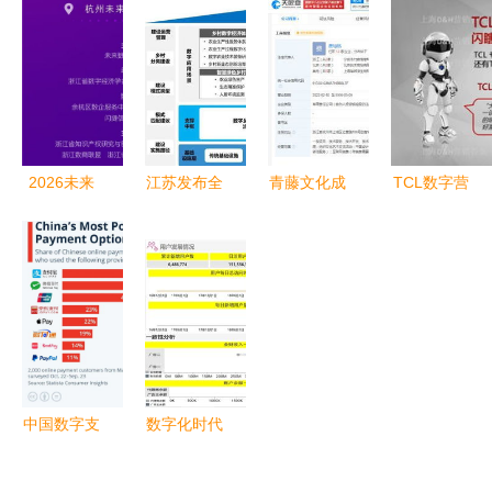
IPTV服务
字时代的精
业数字化白
Android开
系统解决方
神食粮库
皮书》发布
发者故事中
案探索
开启全域数
的包容性探
字新纪元与
索
数字内容服
务新篇章
2026未来
江苏发布全
青藤文化成
TCL数字营
数商大会参
国首个地方
立“光速吃
销传播之下
会指南（2
《数字乡村
饭”公司 深
产品内容营
天倒计时）
建设指南
耕数字内
销阶搭建与
（试行）》
容，布局新
实干
数字内容服
赛道
务成为关键
支撑
中国数字支
数字化时代
付市场中的
的IT审计如
外来品牌与
何赋能IPO